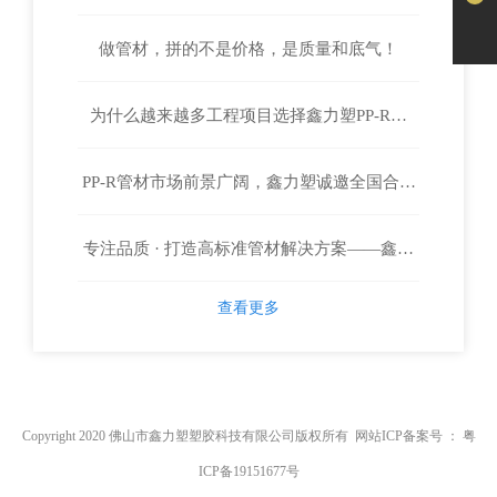
做管材，拼的不是价格，是质量和底气！
为什么越来越多工程项目选择鑫力塑PP-R管
PP-R管材市场前景广阔，鑫力塑诚邀全国合作
材？
专注品质 · 打造高标准管材解决方案——鑫力
伙伴
查看更多
塑塑胶科技
Copyright 2020 佛山市鑫力塑塑胶科技有限公司版权所有 网站ICP备案号 ：
粤
ICP备19151677号