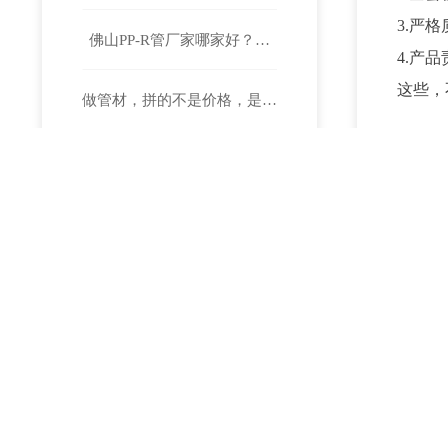
3.严
佛山PP-R管厂家哪家好？工
4.产
这些，
做管材，拼的不是价格，是质
程客户都在选这家
为什么
为什么越来越多工程项目选择
量和底气！
因为用
管材这
PP-R管材市场前景广阔，鑫
鑫力塑PP-R管材？
专注品质 · 打造高标准管材解
力塑诚邀全国合作伙伴
如果你
决方案——鑫力塑塑胶科技
查看更多
上一篇