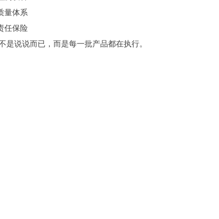
格质量体系
品责任保险
不是说说而已，而是每一批产品都在执行。
很多工程客户会长期合作？
过一次，就知道差别。
种东西，看不见但用得久，一旦出问题，代价很大。所以靠谱，
正在找稳定供货的管材厂家，或者做工程项目，需要长期合作的
：
佛山PP-R管厂家哪家好？工程客户都在选这家...
下一