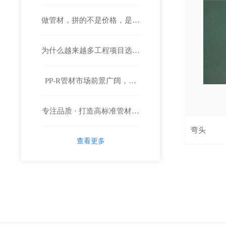
做管材，拼的不是价格，是质
程客户都在选这家
为什么越来越多工程项目选择
量和底气！
PP-R管材市场前景广阔，鑫
鑫力塑PP-R管材？
专注品质 · 打造高标准管材解
力塑诚邀全国合作伙伴
弯头
决方案——鑫力塑塑胶科技
查看更多