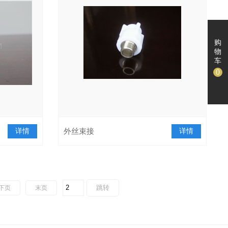
购
物
车
0
详情
外丝束接
详情
下页
末页