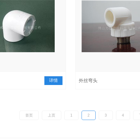
详情
外丝弯头
首页
上页
1
2
3
4